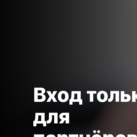
Вход толь
для